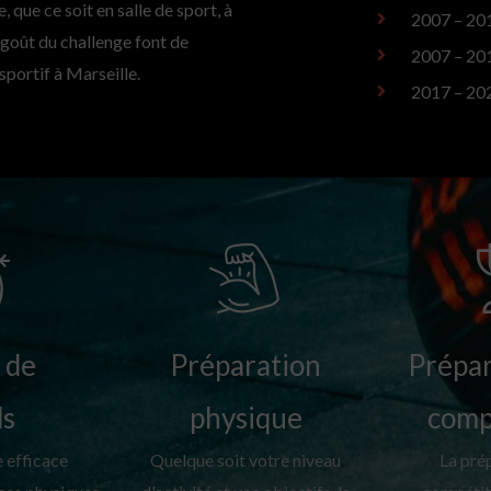
e, que ce soit en
salle de sport
, à
2007 – 201
n goût du challenge font de
2007 – 201
portif à Marseille.
2017 – 202
 de
Préparation
Prépar
ds
physique
comp
 efficace
Quelque soit votre niveau
La pré