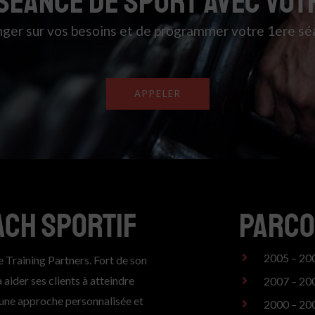
SEANCE DE SPORT AVEC VOT
nger sur vos besoins et de programmer votre 1ere séa
APPELER
ACH SPORTIF
Parc
2005 – 200
e Training Partners. Fort de son
aider ses clients à atteindre
2007 – 200
 une approche personnalisée et
2000 – 200