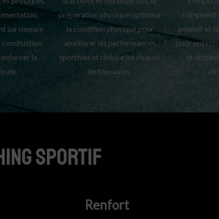
ces physiques
d'activité et vos objectifs, la
compétit
alimentation.
préparation physique optimise
comprend 
nt sur mesure
la condition physique pour
intensif et l
la combustion
améliorer les performances
pour optimis
renforcer la
sportives et réduire les risques
et atteind
érale.
de blessures.
ath
hing sportif
Sale
Renfort