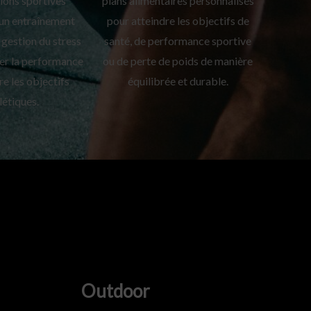
ions sportives
plans alimentaires personnalisés
un entraînement
pour atteindre les objectifs de
a gestion du stress
santé, de performance sportive
er la performance
ou de perte de poids de manière
re les objectifs
équilibrée et durable.
létiques.
Sale
Outdoor