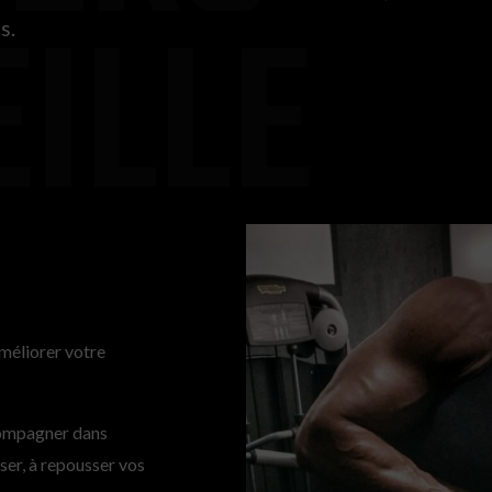
ILLE
és.
améliorer votre
?
compagner dans
sser, à repousser vos