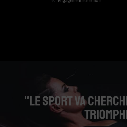
Engagement sur 6 mois
"Le sport va cherche
triomphe