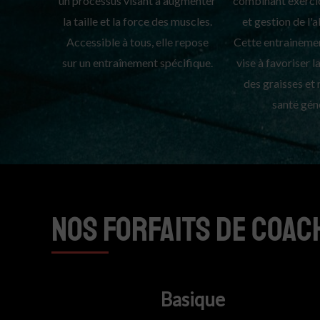
un processus visant à augmenter
combinant exerci
la taille et la force des muscles.
et gestion de l'
Accessible à tous, elle repose
Cette entraineme
sur un entraînement spécifique.
vise à favoriser 
des graisses et 
santé gén
NOS FORFAITS de coac
Sale
Basique