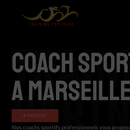
Aller
au
contenu
TRAIN
COACH SPOR
A MARSEILL
PART
A PROPOS
Nos coachs sportifs professionnels vous propose