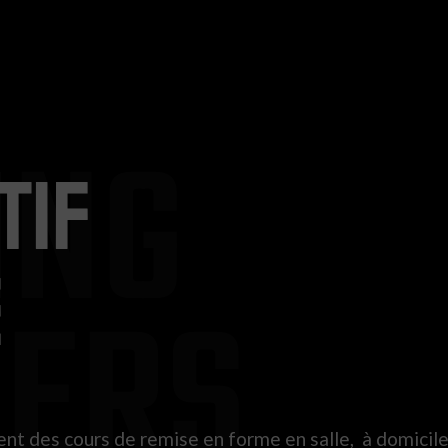
ING
TIF
E
NERS
nt des cours de remise en forme en salle, à domicile