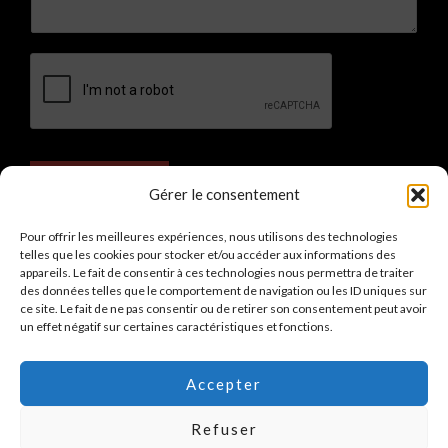
Envoyer
Gérer le consentement
Pour offrir les meilleures expériences, nous utilisons des technologies
telles que les cookies pour stocker et/ou accéder aux informations des
appareils. Le fait de consentir à ces technologies nous permettra de traiter
des données telles que le comportement de navigation ou les ID uniques sur
Copyright © 2026 Training Partners
ce site. Le fait de ne pas consentir ou de retirer son consentement peut avoir
un effet négatif sur certaines caractéristiques et fonctions.
Mentions légales
Politique de confidentialité
Accepter
Politique de cookies
Refuser