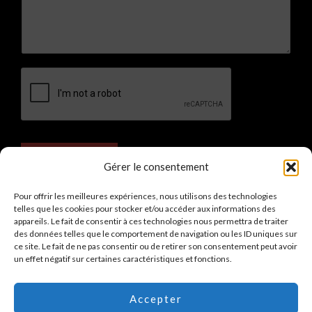
Envoyer
Gérer le consentement
Pour offrir les meilleures expériences, nous utilisons des technologies
telles que les cookies pour stocker et/ou accéder aux informations des
appareils. Le fait de consentir à ces technologies nous permettra de traiter
des données telles que le comportement de navigation ou les ID uniques sur
Copyright © 2026 Training Partners
ce site. Le fait de ne pas consentir ou de retirer son consentement peut avoir
un effet négatif sur certaines caractéristiques et fonctions.
Mentions légales
Politique de confidentialité
Accepter